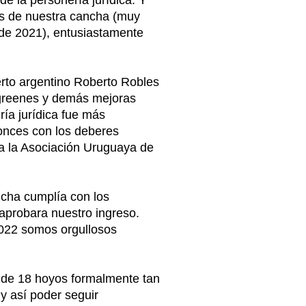
e la personería jurídica. Y
s de nuestra cancha (muy
de 2021), entusiastamente
erto argentino Roberto Robles
 greenes y demás mejoras
ía jurídica fue más
tonces con los deberes
 a la Asociación Uruguaya de
ncha cumplía con los
aprobara nuestro ingreso.
2022 somos orgullosos
a de 18 hoyos formalmente tan
y así poder seguir