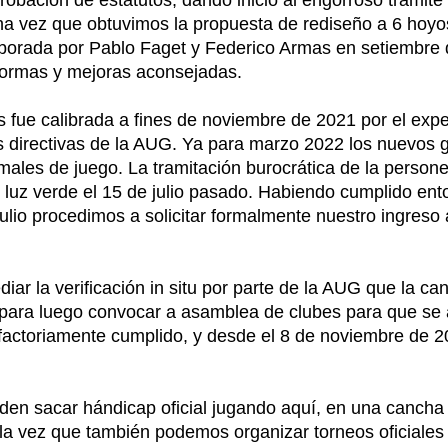
bación de estatutos, dando inicio al engorroso trámite d
a vez que obtuvimos la propuesta de rediseño a 6 hoyo
borada por Pablo Faget y Federico Armas en setiembre 
formas y mejoras aconsejadas.
 fue calibrada a fines de noviembre de 2021 por el exp
as directivas de la AUG. Ya para marzo 2022 los nuevos
les de juego. La tramitación burocrática de la personer
o luz verde el 15 de julio pasado. Habiendo cumplido en
ulio procedimos a solicitar formalmente nuestro ingreso
r la verificación in situ por parte de la AUG que la ca
 para luego convocar a asamblea de clubes para que se 
tisfactoriamente cumplido, y desde el 8 de noviembre de 
den sacar hándicap oficial jugando aquí, en una canch
 la vez que también podemos organizar torneos oficiales 