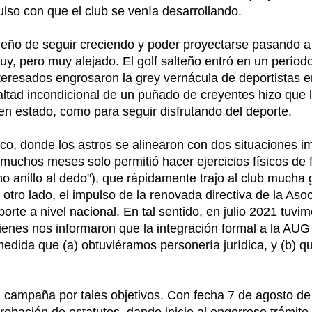
ulso con que el club se venía desarrollando.
ueño de seguir creciendo y poder proyectarse pasando a 
, pero muy alejado. El golf salteño entró en un período
teresados engrosaron la grey vernácula de deportistas 
lealtad incondicional de un puñado de creyentes hizo que
n estado, como para seguir disfrutando del deporte.
co, donde los astros se alinearon con dos situaciones i
chos meses solo permitió hacer ejercicios físicos de for
mo anillo al dedo"), que rápidamente trajo al club mucha
r otro lado, el impulso de la renovada directiva de la As
orte a nivel nacional. En tal sentido, en julio 2021 tuvim
enes nos informaron que la integración formal a la AUG
medida que (a) obtuviéramos personería jurídica, y (b) 
 campaña por tales objetivos. Con fecha 7 de agosto d